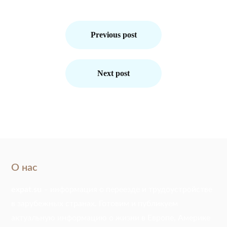
Навигация
по
Previous post
записям
Next post
О нас
expat.su
– информация о переезде и трудоустройстве
в зарубежных странах. Готовим и публикуем
актуальную информацию о жизни в Европе, Америке